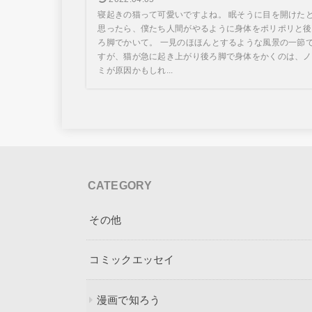
寝起きの猫って可愛いですよね。 眠そうに目を開けた
思ったら、僕たち人間がやるように身体をポリポリと後
ろ脚でかいて。 一見のほほんとするような風景の一節
すが、猫が急に起き上がり後ろ脚で身体をかくのは、ノ
ミが原因かもしれ...
CATEGORY
その他
コミックエッセイ
漫画で知ろう