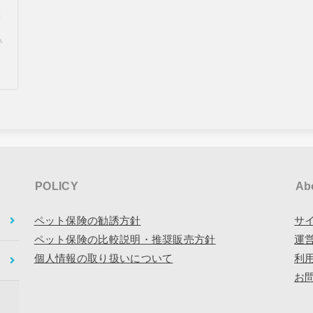
と
で
POLICY
Ab
ペット保険の勧誘方針
サ
ペット保険の比較説明・推奨販売方針
運
個人情報の取り扱いについて
利
お