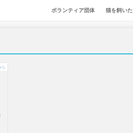
ボランティア団体
猫を飼いた
譲渡会・里親会
猫カフェ
特集記事
動物愛護・ボランティア
地域別まとめ
猫の迎え方
猫を飼うと
心がまえ
飼う前の確
猫の里親
色々な猫種
らし
効