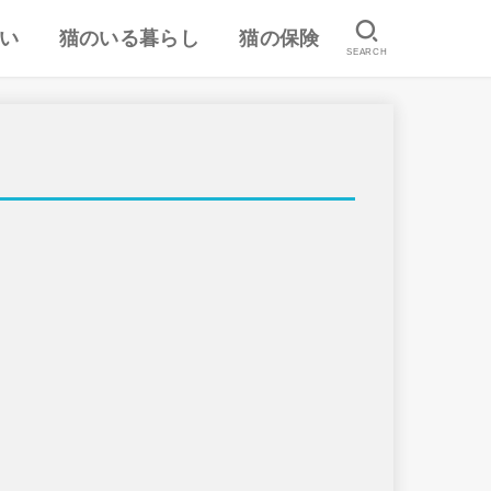
い
猫のいる暮らし
猫の保険
SEARCH
は
認
ランキング
猫のしつけ
猫とのスキンシップ
猫の食事・栄養管理
猫の気持ち
病気予防・医学
おすすめ猫用品・グッズ
猫の習性
ペット保険の口コミ・評判
失敗しないペット保険