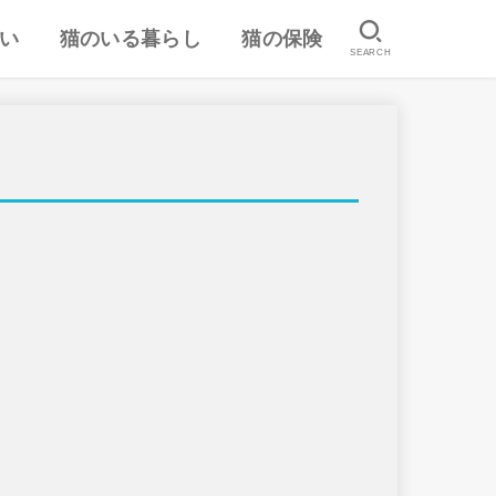
い
猫のいる暮らし
猫の保険
SEARCH
は
認
ランキング
猫のしつけ
猫とのスキンシップ
猫の食事・栄養管理
猫の気持ち
病気予防・医学
おすすめ猫用品・グッズ
猫の習性
ペット保険の口コミ・評判
失敗しないペット保険