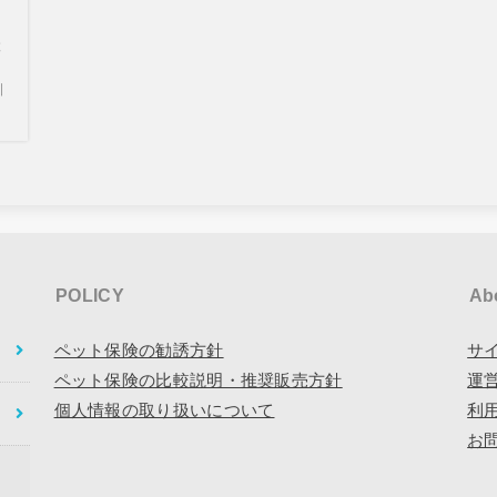
と
訓
POLICY
Ab
ペット保険の勧誘方針
サ
ペット保険の比較説明・推奨販売方針
運
個人情報の取り扱いについて
利
お