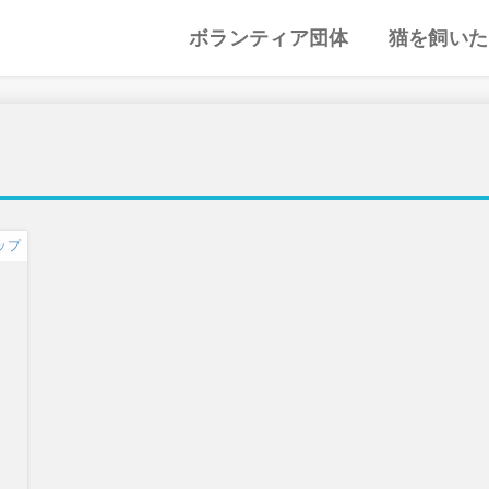
ボランティア団体
猫を飼いた
譲渡会・里親会
猫カフェ
特集記事
動物愛護・ボランティア
地域別まとめ
猫の迎え方
猫を飼うと
心がまえ
飼う前の確
猫の里親
色々な猫種
ップ
！