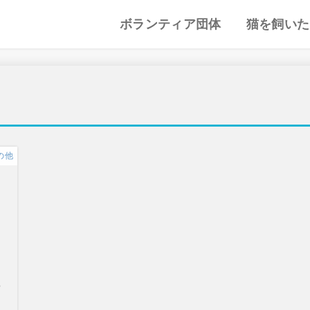
ボランティア団体
猫を飼いた
譲渡会・里親会
猫カフェ
特集記事
動物愛護・ボランティア
地域別まとめ
猫の迎え方
猫を飼うと
心がまえ
飼う前の確
猫の里親
色々な猫種
の他
り
つ