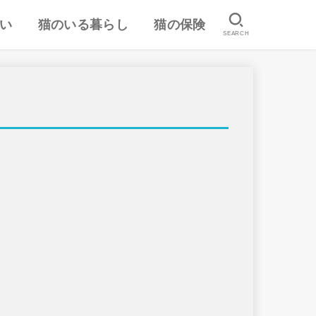
い
猫のいる暮らし
猫の保険
SEARCH
は
認
ランキング
猫のしつけ
猫とのスキンシップ
猫の食事・栄養管理
猫の気持ち
病気予防・医学
おすすめ猫用品・グッズ
猫の習性
ペット保険の口コミ・評判
失敗しないペット保険