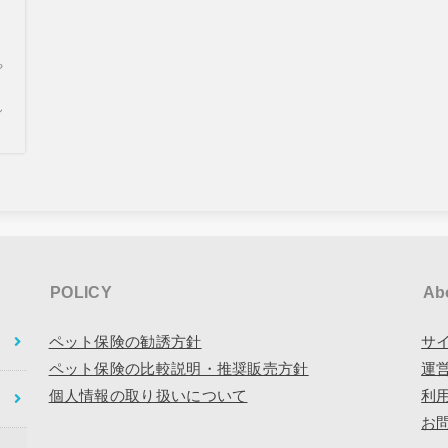
や
ん
POLICY
Ab
ペット保険の勧誘方針
サ
ペット保険の比較説明・推奨販売方針
運
個人情報の取り扱いについて
利
お