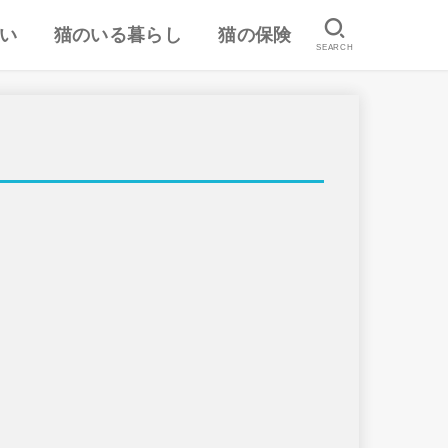
い
猫のいる暮らし
猫の保険
SEARCH
は
認
ランキング
猫のしつけ
猫とのスキンシップ
猫の食事・栄養管理
猫の気持ち
病気予防・医学
おすすめ猫用品・グッズ
猫の習性
ペット保険の口コミ・評判
失敗しないペット保険