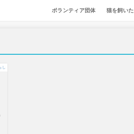
ボランティア団体
猫を飼いた
譲渡会・里親会
猫カフェ
特集記事
動物愛護・ボランティア
地域別まとめ
猫の迎え方
猫を飼うと
心がまえ
飼う前の確
猫の里親
色々な猫種
らし
番