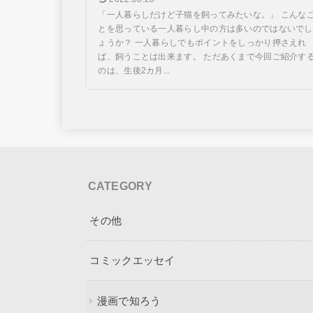
「一人暮らしだけど子猫を飼ってみたいな。」 こんな
とを思っている一人暮らし中の方は多いのではないでし
ょうか？ 一人暮らしでもポイントをしっかり押さえれ
ば、飼うことは出来ます。 ただあくまで今回ご紹介す
のは、生後2カ月...
CATEGORY
その他
コミックエッセイ
漫画で知ろう