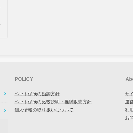
こ
る
POLICY
Ab
ペット保険の勧誘方針
サ
ペット保険の比較説明・推奨販売方針
運
個人情報の取り扱いについて
利
お