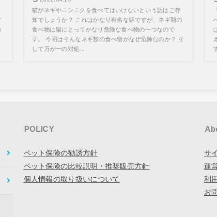
猫がネギやニンニクを食べてはいけないという話はご存
す
知でしょうか？ これはかなり有名な話ですが、ネギ類の
コ
食べ物は猫にとってかなり危険な食べ物の一つなので
す。 今回はそんなネギ類の食べ物がなぜ危険なのか？ そ
して万が一の対処...
POLICY
Ab
ペット保険の勧誘方針
サ
ペット保険の比較説明・推奨販売方針
運
個人情報の取り扱いについて
利
お