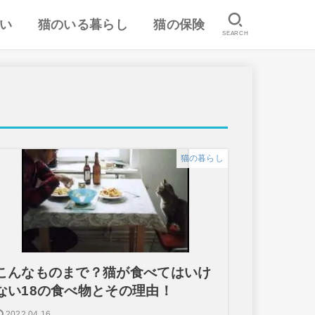
い
猫のいる暮らし
猫の保険
SEARCH
は
認
ランキング
猫のしつけ
猫とのスキンシップ
猫の食事・栄養管理
猫の気持ち
病気予防・医学
おすすめ猫用品・グッズ
猫の習性
ペット保険の口コミ・評判
失敗しないペット保険
猫の暮らし
こんなものまで？猫が食べてはいけ
ない18の食べ物とその理由！
2022.04.16