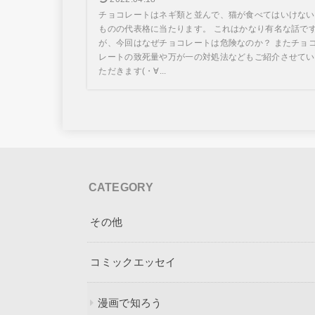
チョコレートはネギ類と並んで、猫が食べてはいけない
ものの代表格に当たります。 これはかなり有名な話で
が、今回はなぜチョコレートは危険なのか？ またチョ
レートの致死量や万が一の対処法などもご紹介させてい
ただきます(・∀...
CATEGORY
その他
コミックエッセイ
漫画で知ろう