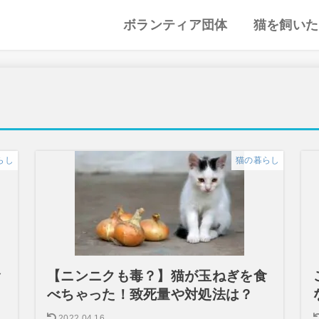
ボランティア団体
猫を飼いた
譲渡会・里親会
猫カフェ
特集記事
動物愛護・ボランティア
地域別まとめ
猫の迎え方
猫を飼うと
心がまえ
飼う前の確
猫の里親
色々な猫種
らし
猫の暮らし
食
【ニンニクも毒？】猫が玉ねぎを食
べちゃった！致死量や対処法は？
2022.04.16