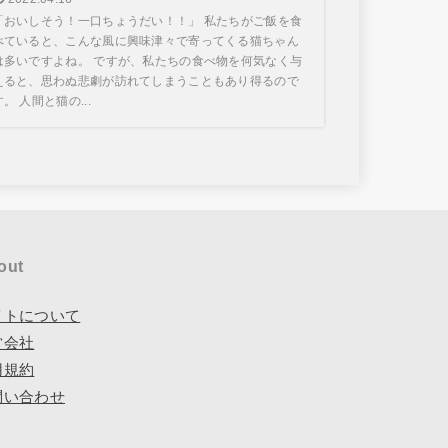
「おいしそう！一口ちょうだい！！」 私たちがご飯を食
べていると、こんな風に興味津々で寄ってくる猫ちゃん
は多いですよね。 ですが、私たちの食べ物を何気なく与
えると、思わぬ悲劇が訪れてしまうこともあり得るので
す。 人間と猫の...
out
イトについて
営会社
用規約
問い合わせ