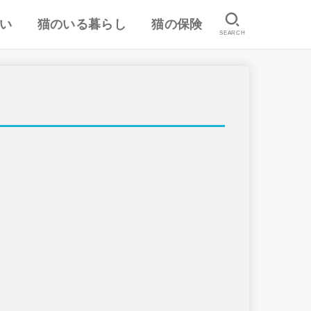
い
猫のいる暮らし
猫の保険
SEARCH
は
認
ランキング
猫のしつけ
猫とのスキンシップ
猫の食事・栄養管理
猫の気持ち
病気予防・医学
おすすめ猫用品・グッズ
猫の習性
ペット保険の口コミ・評判
失敗しないペット保険