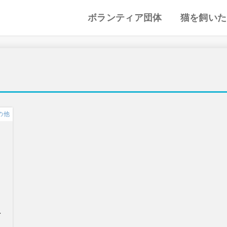
ボランティア団体
猫を飼いた
譲渡会・里親会
猫カフェ
特集記事
動物愛護・ボランティア
地域別まとめ
猫の迎え方
猫を飼うと
心がまえ
飼う前の確
猫の里親
色々な猫種
の他
メ
組