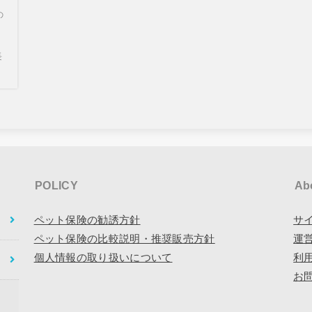
の
長
POLICY
Ab
ペット保険の勧誘方針
サ
ペット保険の比較説明・推奨販売方針
運
個人情報の取り扱いについて
利
お