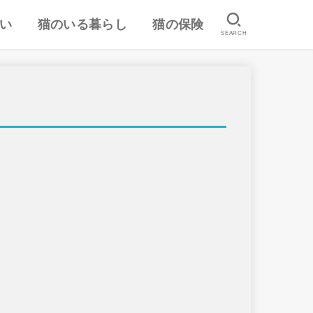
い
猫のいる暮らし
猫の保険
SEARCH
は
認
ランキング
猫のしつけ
猫とのスキンシップ
猫の食事・栄養管理
猫の気持ち
病気予防・医学
おすすめ猫用品・グッズ
猫の習性
ペット保険の口コミ・評判
失敗しないペット保険