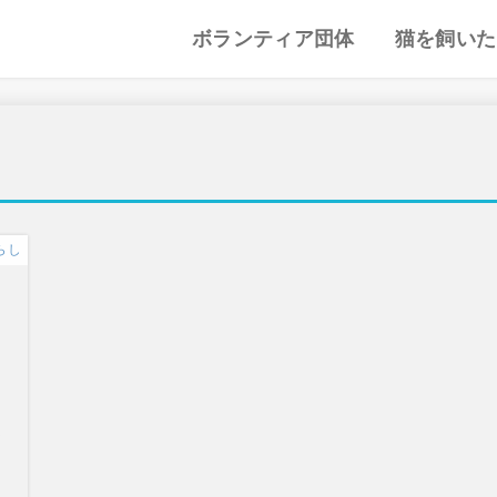
ボランティア団体
猫を飼いた
譲渡会・里親会
猫カフェ
特集記事
動物愛護・ボランティア
地域別まとめ
猫の迎え方
猫を飼うと
心がまえ
飼う前の確
猫の里親
色々な猫種
らし
に