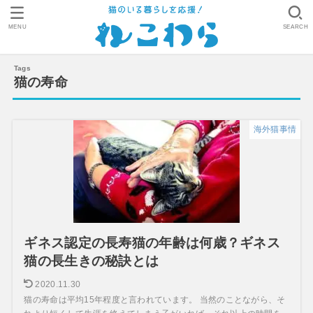
MENU
SEARCH
猫の寿命
海外猫事情
ギネス認定の長寿猫の年齢は何歳？ギネス
猫の長生きの秘訣とは
2020.11.30
猫の寿命は平均15年程度と言われています。 当然のことながら、そ