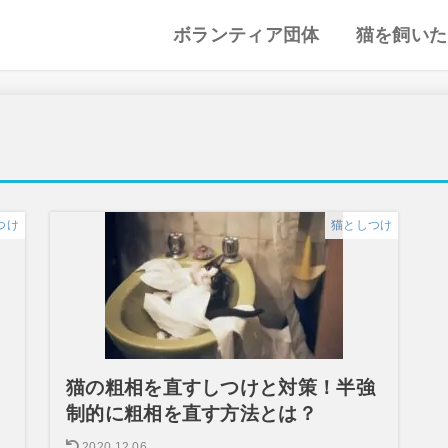
ボランティア団体
猫を飼いた
譲渡会・里親会
猫カフェ
特集記事
動物愛護・ボランティア
地域別まとめ
猫の迎え方
猫を飼うと
心がまえ
飼う前の確
猫の里親
色々な猫種
つけ
猫としつけ
猫の粗相を直すしつけと対策！半強
制的に粗相を直す方法とは？
2020.12.06