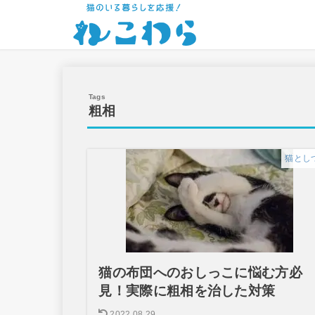
粗相
猫とし
猫の布団へのおしっこに悩む方必
見！実際に粗相を治した対策
2022.08.29