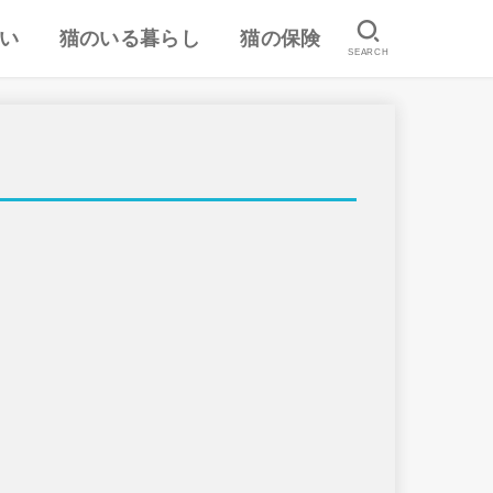
い
猫のいる暮らし
猫の保険
SEARCH
は
認
ランキング
猫のしつけ
猫とのスキンシップ
猫の食事・栄養管理
猫の気持ち
病気予防・医学
おすすめ猫用品・グッズ
猫の習性
ペット保険の口コミ・評判
失敗しないペット保険