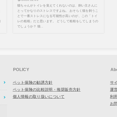
、
猫ちゃんがトイレを覚えてくれないのは、飼い主さんに
と
とってかなりのストレスですよね。 おそらく猫を飼うこ
とで一番ストレスになる可能性が高いのが、この「トイ
前
レの粗相」だと思います。 どうして粗相をしてしまうの
でしょうか？ 猫...
POLICY
Ab
ペット保険の勧誘方針
サ
ペット保険の比較説明・推奨販売方針
運
個人情報の取り扱いについて
利
お