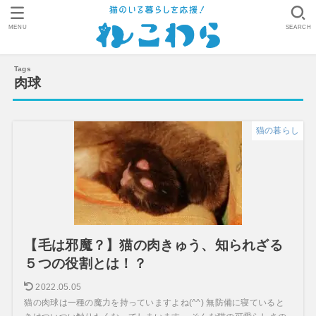
MENU
SEARCH
肉球
猫の暮らし
【毛は邪魔？】猫の肉きゅう、知られざる
５つの役割とは！？
2022.05.05
猫の肉球は一種の魔力を持っていますよね(^^) 無防備に寝ていると