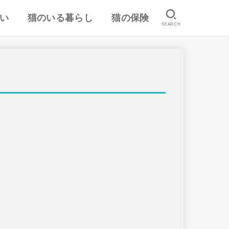
い
猫のいる暮らし
猫の保険
SEARCH
は
認
ランキング
猫のしつけ
猫とのスキンシップ
猫の食事・栄養管理
猫の気持ち
病気予防・医学
おすすめ猫用品・グッズ
猫の習性
ペット保険の口コミ・評判
失敗しないペット保険