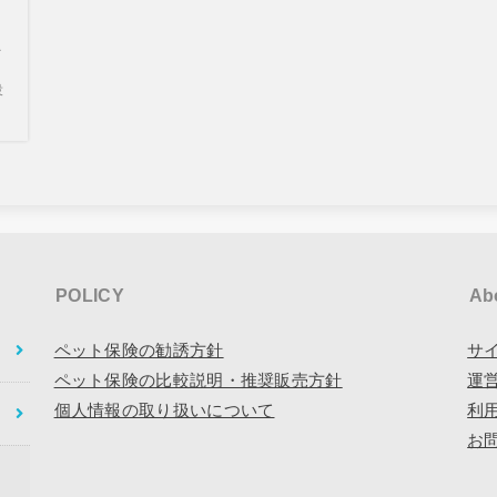
こ
役
POLICY
Ab
ペット保険の勧誘方針
サ
ペット保険の比較説明・推奨販売方針
運
個人情報の取り扱いについて
利
お