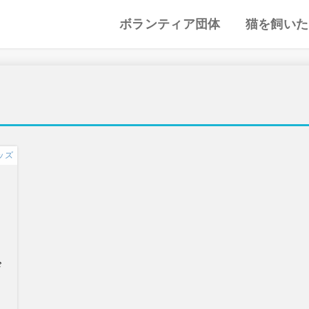
ボランティア団体
猫を飼いた
譲渡会・里親会
猫カフェ
特集記事
動物愛護・ボランティア
地域別まとめ
猫の迎え方
猫を飼うと
心がまえ
飼う前の確
猫の里親
色々な猫種
ッズ
び