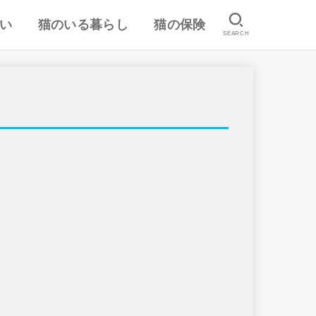
い
猫のいる暮らし
猫の保険
SEARCH
は
認
ランキング
猫のしつけ
猫とのスキンシップ
猫の食事・栄養管理
猫の気持ち
病気予防・医学
おすすめ猫用品・グッズ
猫の習性
ペット保険の口コミ・評判
失敗しないペット保険