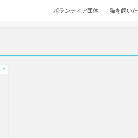
ボランティア団体
猫を飼いた
譲渡会・里親会
猫カフェ
特集記事
動物愛護・ボランティア
地域別まとめ
猫の迎え方
猫を飼うと
心がまえ
飼う前の確
猫の里親
色々な猫種
ッズ
め