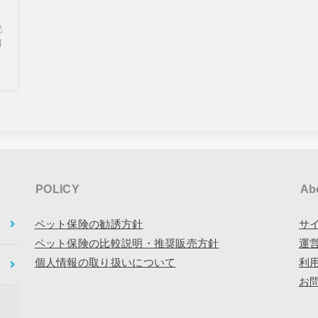
記
餌
POLICY
Ab
ペット保険の勧誘方針
サ
ペット保険の比較説明・推奨販売方針
運
個人情報の取り扱いについて
利
お