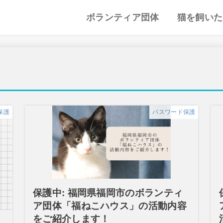
ボランティア団体
猫を飼いた
譲渡会・里親会
猫カフェ
特集記事
動物愛護・ボランティア
地域別まとめ
猫の迎え方
猫を飼うと
心がまえ
飼う前の確
猫の里親
色々な猫種
保護
パスワード保護
保護中: 福岡県福岡市のボランティ
ア団体「福ねこハウス」の活動内容
をご紹介します！