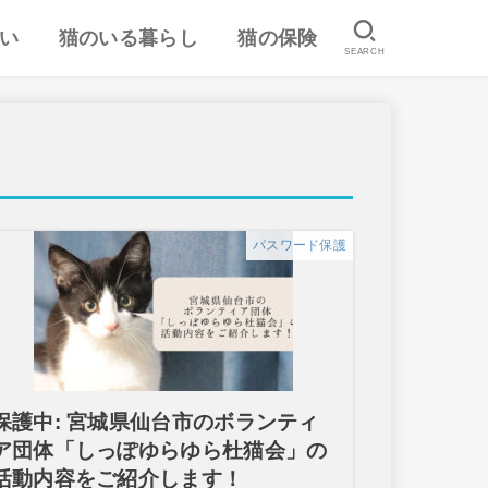
い
猫のいる暮らし
猫の保険
SEARCH
は
認
ランキング
猫のしつけ
猫とのスキンシップ
猫の食事・栄養管理
猫の気持ち
病気予防・医学
おすすめ猫用品・グッズ
猫の習性
ペット保険の口コミ・評判
失敗しないペット保険
パスワード保護
保護中: 宮城県仙台市のボランティ
ア団体「しっぽゆらゆら杜猫会」の
活動内容をご紹介します！