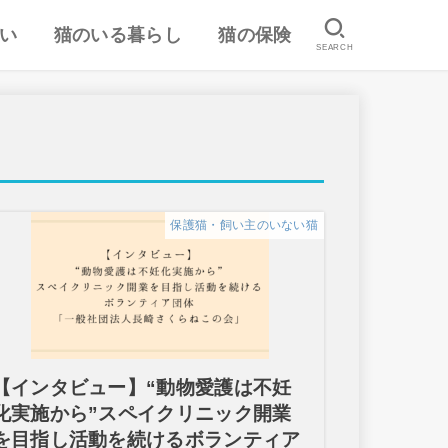
い
猫のいる暮らし
猫の保険
SEARCH
は
認
ランキング
猫のしつけ
猫とのスキンシップ
猫の食事・栄養管理
猫の気持ち
病気予防・医学
おすすめ猫用品・グッズ
猫の習性
ペット保険の口コミ・評判
失敗しないペット保険
保護猫・飼い主のいない猫
【インタビュー】“動物愛護は不妊
化実施から”スペイクリニック開業
を目指し活動を続けるボランティア