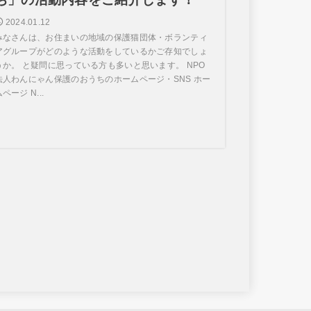
2024.01.12
みなさんは、お住まいの地域の保護猫団体・ボランティ
アグループがどのような活動をしているかご存知でしょ
うか。 と疑問に思っている方も多いと思います。 NPO
法人わんにゃん保護のおうちのホームページ・SNS ホー
ページ N...