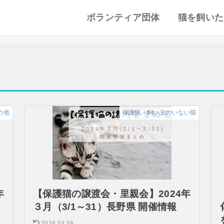
ボランティア団体
猫を飼いた
譲渡会・里親会
猫カフェ
特集記事
動物愛護・ボランティア
地域別まとめ
猫の迎え方
猫を飼うと
心がまえ
飼う前の確
猫の里親
色々な猫種
の他
保護猫・飼い主のいない猫
年
【保護猫の譲渡会・里親会】2024年
３月（3/1～31）長野県 開催情報
2024.03.26