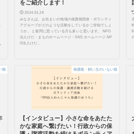
ア
をご紹介します！
2024.01.26
みなさんは、お住まいの地域の保護猫団体・ボランティ
アグループがどのような活動をしているかご存知でしょ
容
うか。 と疑問に思っている方も多いと思います。 NPO
法人けだ・まものホームページ・SNS ホームページ NP
の
O法人けだ...
や
い猫
保護猫・飼い主のいない猫
年
【インタビュー】小さな命をあたた
かな家庭へ繋げたい！行政からの保
護・譲渡活動を続けるボランティア