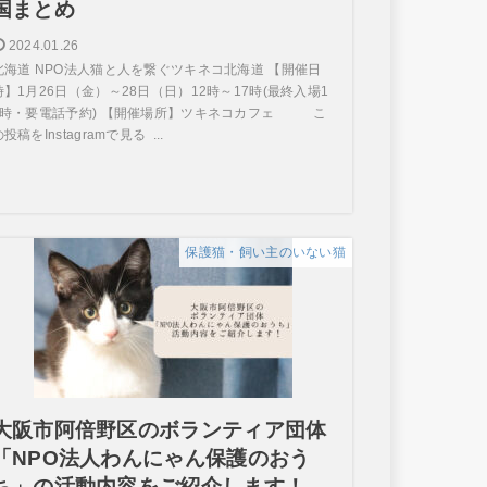
国まとめ
2024.01.26
北海道 NPO法人猫と人を繋ぐツキネコ北海道 【開催日
時】1月26日（金）～28日（日）12時～17時(最終入場1
6時・要電話予約) 【開催場所】ツキネコカフェ こ
投稿をInstagramで見る ...
保護猫・飼い主のいない猫
大阪市阿倍野区のボランティア団体
「NPO法人わんにゃん保護のおう
ち」の活動内容をご紹介します！