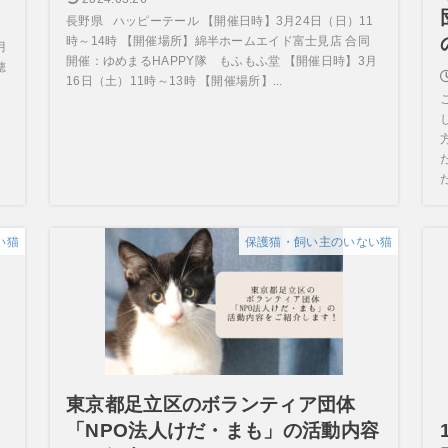
長野県 ハッピーテール 【開催日時】3月24日（日）11
時～14時 【開催場所】綿半ホームエイド富士見店 合同
月
開催：ゆめまるHAPPY隊 もふもふ堂 【開催日時】3月
穂
16日（土）11時～13時 【開催場所】...
・
い猫
保護猫・飼い主のいない猫
東京都足立区のボランティア団体
「NPO法人けだ・まも」の活動内容