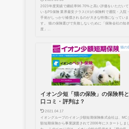
2023年度実績で継続率96.70%と高い評価をいただいて
いるPS保険 業界最安クラス(※)の保険料で通院・入院
手術がしっかり補償されるのが大きな特徴になっていま
す。 猫の保険選びで失敗しないために「保険会社の知
度」...
猫の
イオン少短「猫の保険」の保険料
口コミ・評判は？
2021.04.17
イオングループのイオン少額短期保険株式会社は、MC
額短期保険から事業譲渡されて2006年にスタートしま
た。 このページでは、イオン少短の提供する「猫の保