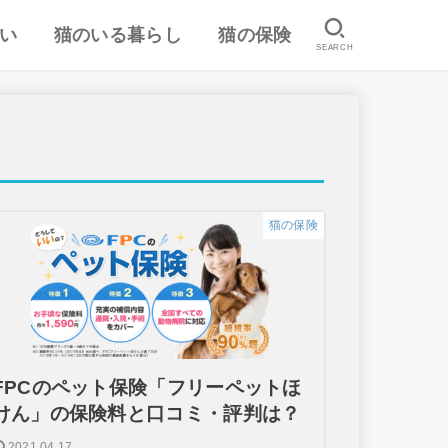
い
猫のいる暮らし
猫の保険
SEARCH
は
認
ランキング
猫のしつけ
猫とのスキンシップ
猫の食事・栄養管理
猫の気持ち
病気予防・医学
おすすめ猫用品・グッズ
猫の習性
ペット保険の口コミ・評判
失敗しないペット保険
猫の保険
FPCのペット保険「フリーペットほ
けん」の保険料と口コミ・評判は？
2021.04.17