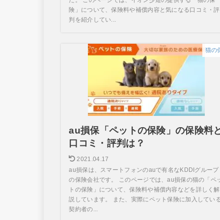
険」について、保険料や補償内容と気になる口コミ・評
判を紹介してい...
猫の
au損保「ペットの保険」の保険料
口コミ・評判は？
2021.04.17
au損保は、スマートフォンのauで有名なKDDIグループ
の保険会社です。 このページでは、au損保の猫の「ペ
トの保険」について、保険料や補償内容などを詳しく解
説しています。 また、実際にペット保険に加入してい
契約者の...