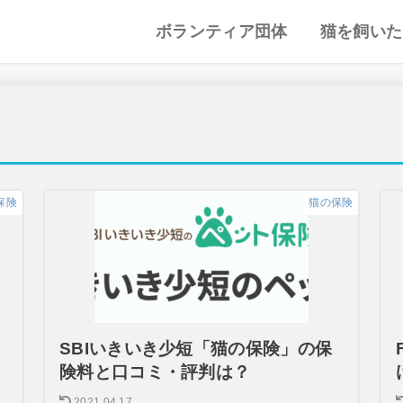
ボランティア団体
猫を飼いた
譲渡会・里親会
猫カフェ
特集記事
動物愛護・ボランティア
地域別まとめ
猫の迎え方
猫を飼うと
心がまえ
飼う前の確
猫の里親
色々な猫種
保険
猫の保険
SBIいきいき少短「猫の保険」の保
険料と口コミ・評判は？
2021.04.17