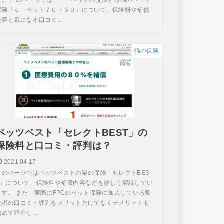
保険「ｅ－ペット７０・５０」について、保険料や補償
内容と気になる口コミ...
猫の保険
ペッツベスト「セレクトBEST」の
保険料と口コミ・評判は？
2021.04.17
このページではペッツベストの猫の保険「セレクトBES
T」について、保険料や補償内容などを詳しく解説してい
ます。 また、実際にFPCのペット保険に加入している契
約者の口コミ・評判をメリットだけでなくデメリットも
含めて紹介し...