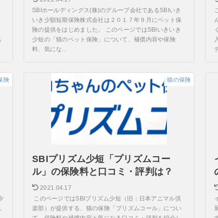
SBIホールディングス(株)のグループ会社であるSBIいき
・
いき少額短期保険株式会社は２０１７年９月にペット保
険の提供をはじめました。 このページではSBIいきいき
名
少短の「猫のペット保険」について、補償内容や保険
料、気にな...
保険
猫の保険
と
SBIプリズム少短「プリズムコー
ル」の保険料と口コミ・評判は？
2021.04.17
少
このページではSBIプリズム少短（旧：日本アニマル倶
し
楽部）が提供する、猫の保険「プリズムコール」につい
て、保険料や補償内容と気になる口コミ・評判を紹介し