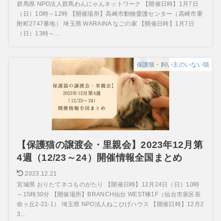
群馬県 NPO法人群馬わんにゃんネットワーク 【開催日時】1月7日
（日）10時～12時 【開催場所】高崎市動物愛護センター（高崎市乗
附町2747番地） 埼玉県 WARAINA なごの家 【開催日時】1月7日
（日）13時～...
保護猫・飼い主のいない猫
【保護猫の譲渡会・里親会】2023年12月第
4週（12/23～24）開催情報全国まとめ
2023.12.21
宮城県 おりたてネコものがたり 【開催日時】12月24日（日）10時
～15時30分 【開催場所】BRANCH仙台 WEST棟1F（仙台市泉区長
命ヶ丘2-21-1） 埼玉県 NPO法人ねこひげハウス 【開催日時】12月2
3...