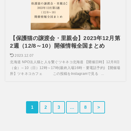
【保護猫の譲渡会・里親会】2023年12月第
2週（12/8～10）開催情報全国まとめ
2023.12.07
北海道 NPO法人猫と人を繋ぐツキネコ北海道 【開催日時】12月8日
（金）～10（日）12時～17時(最終入場16時・要電話予約) 【開催場
所】ツキネコカフェ この投稿をInstagramで見る ...
1
2
3
…
8
>