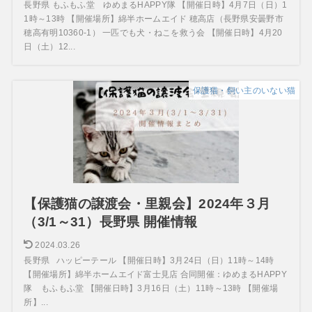
長野県 もふもふ堂 ゆめまるHAPPY隊 【開催日時】4月7日（日）1
1時～13時 【開催場所】綿半ホームエイド 穂高店（長野県安曇野市
穂高有明10360-1） 一匹でも犬・ねこを救う会 【開催日時】4月20
日（土）12...
保護猫・飼い主のいない猫
【保護猫の譲渡会・里親会】2024年３月
（3/1～31）長野県 開催情報
2024.03.26
長野県 ハッピーテール 【開催日時】3月24日（日）11時～14時
【開催場所】綿半ホームエイド富士見店 合同開催：ゆめまるHAPPY
隊 もふもふ堂 【開催日時】3月16日（土）11時～13時 【開催場
所】...