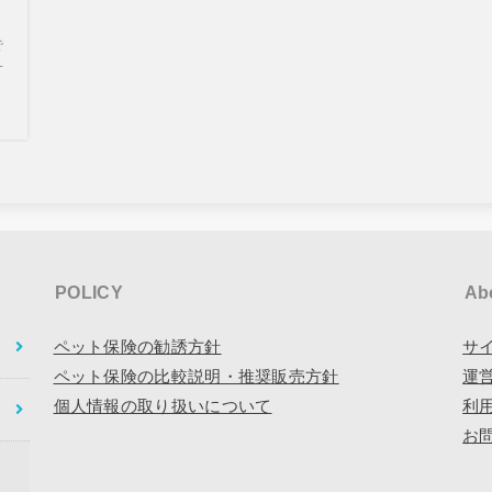
で
一
POLICY
Ab
ペット保険の勧誘方針
サ
ペット保険の比較説明・推奨販売方針
運
個人情報の取り扱いについて
利
お