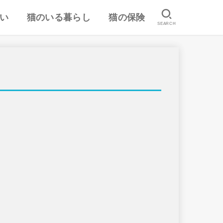
い
猫のいる暮らし
猫の保険
SEARCH
は
認
ランキング
猫のしつけ
猫とのスキンシップ
猫の食事・栄養管理
猫の気持ち
病気予防・医学
おすすめ猫用品・グッズ
猫の習性
ペット保険の口コミ・評判
失敗しないペット保険