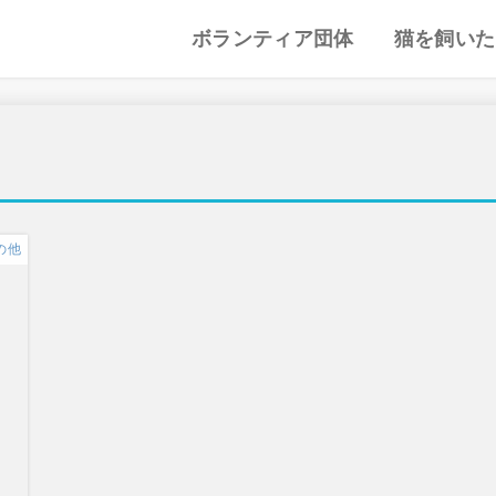
ボランティア団体
猫を飼いた
譲渡会・里親会
猫カフェ
特集記事
動物愛護・ボランティア
地域別まとめ
猫の迎え方
猫を飼うと
心がまえ
飼う前の確
猫の里親
色々な猫種
の他
和