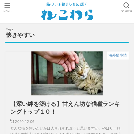
MENU
SEARCH
懐きやすい
海外猫事情
【深い絆を築ける】甘えん坊な猫種ランキ
ングトップ１０！
2020.12.06
どんな猫を飼いたいかは人それぞれ違うと思いますが、やはり一緒