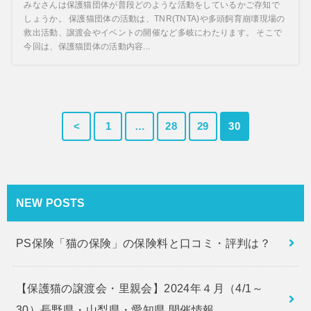
みなさんは保護猫団体が普段どのような活動をしているかご存知で
しょうか。 保護猫団体の活動は、TNR(TNTA)や多頭飼育崩壊現場の
救出活動、譲渡会やイベントの開催など多岐にわたります。 そこで
今回は、保護猫団体の活動内容...
<
1
…
28
29
30
NEW POSTS
PS保険「猫の保険」の保険料と口コミ・評判は？
【保護猫の譲渡会・里親会】2024年４月（4/1～
30）長野県・山梨県・愛知県 開催情報