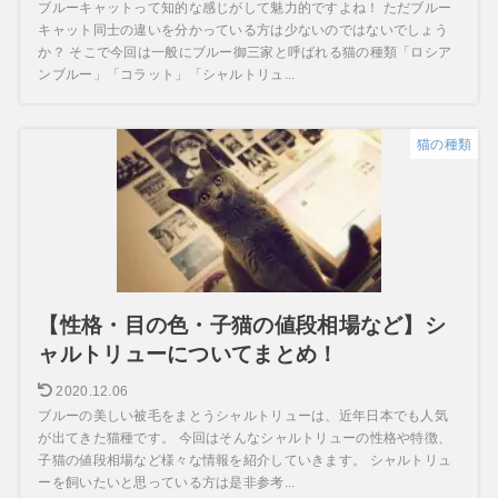
ブルーキャットって知的な感じがして魅力的ですよね！ ただブルー
キャット同士の違いを分かっている方は少ないのではないでしょう
か？ そこで今回は一般にブルー御三家と呼ばれる猫の種類「ロシア
ンブルー」「コラット」「シャルトリュ...
猫の種類
【性格・目の色・子猫の値段相場など】シ
ャルトリューについてまとめ！
2020.12.06
ブルーの美しい被毛をまとうシャルトリューは、近年日本でも人気
が出てきた猫種です。 今回はそんなシャルトリューの性格や特徴、
子猫の値段相場など様々な情報を紹介していきます。 シャルトリュ
ーを飼いたいと思っている方は是非参考...