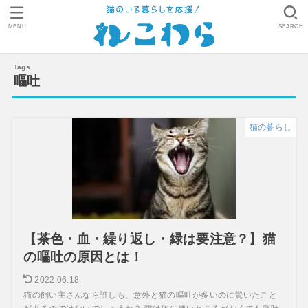
MENU
SEARCH
嘔吐
猫の暮らし
【茶色・血・繰り返し・緑は要注意？】猫
の嘔吐の原因とは！
2022.06.18
猫の飼い主さんなら誰しも、意外と猫の嘔吐が多いのに驚いたこと