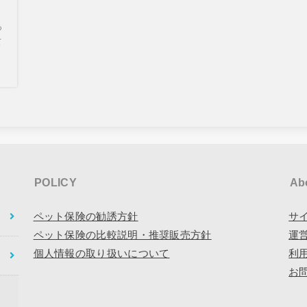
つ
て
POLICY
Ab
ペット保険の勧誘方針
サ
ペット保険の比較説明・推奨販売方針
運
個人情報の取り扱いについて
利
お