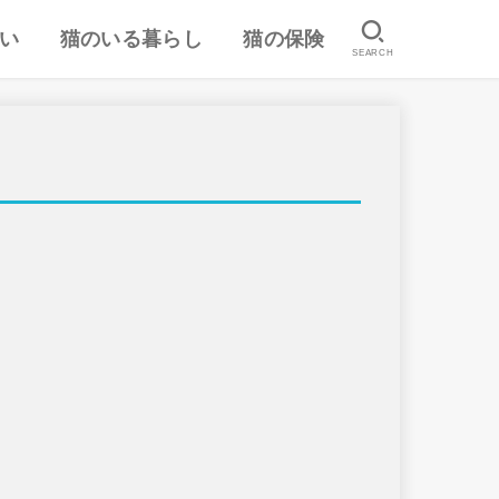
い
猫のいる暮らし
猫の保険
SEARCH
は
認
ランキング
猫のしつけ
猫とのスキンシップ
猫の食事・栄養管理
猫の気持ち
病気予防・医学
おすすめ猫用品・グッズ
猫の習性
ペット保険の口コミ・評判
失敗しないペット保険