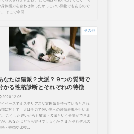
い身体能力を合わせ持ったかっこいい動物でもあるので
す。 そこで今回...
その他
あなたは猫派？犬派？９つの質問で
分かる性格診断とそれぞれの特徴
2020.12.06
マイペースでミステリアスな雰囲気を持っているとされ
る猫に対して、犬は全力で飼い主への愛情表現を行いま
す。 こうした違いからも猫派・犬派という分類ができま
すが、あなたはどちら寄りでしょうか？ またそれぞれの
性格・特徴や比較...