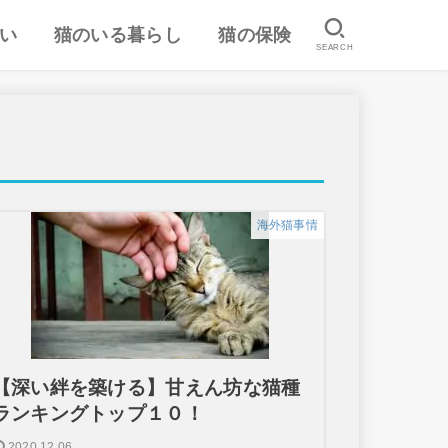
い
猫のいる暮らし
猫の保険
SEARCH
は
認
ランキング
猫のしつけ
猫とのスキンシップ
猫の食事・栄養管理
猫の気持ち
病気予防・医学
おすすめ猫用品・グッズ
猫の習性
ペット保険の口コミ・評判
失敗しないペット保険
海外猫事情
【深い絆を築ける】甘えん坊な猫種
ランキングトップ１０！
2020.12.06