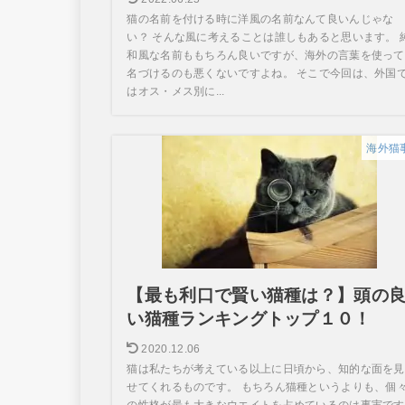
猫の名前を付ける時に洋風の名前なんて良いんじゃな
い？ そんな風に考えることは誰しもあると思います。 
和風な名前ももちろん良いですが、海外の言葉を使って
名づけるのも悪くないですよね。 そこで今回は、外国
はオス・メス別に...
海外猫
【最も利口で賢い猫種は？】頭の
い猫種ランキングトップ１０！
2020.12.06
猫は私たちが考えている以上に日頃から、知的な面を見
せてくれるものです。 もちろん猫種というよりも、個
の性格が最も大きなウエイトを占めているのは事実です