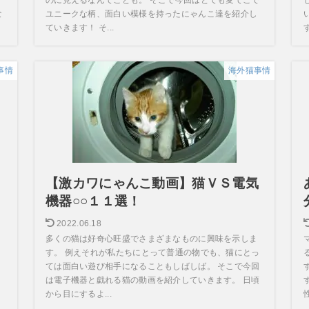
な
ユニークな柄、面白い模様を持ったにゃんこ達を紹介し
ていきます！ そ...
事情
海外猫事情
ロ
【激カワにゃんこ動画】猫ＶＳ電気
！
機器○○１１選！
2022.06.18
多くの猫は好奇心旺盛でさまざまなものに興味を示しま
す。 例えそれが私たちにとって普通の物でも、猫にとっ
ては面白い遊び相手になることもしばしば。 そこで今回
？
は電子機器と戯れる猫の動画を紹介していきます。 日頃
から目にするよ...