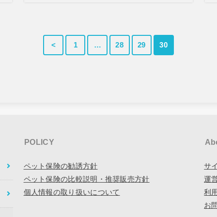
<
1
…
28
29
30
POLICY
Ab
ペット保険の勧誘方針
サ
ペット保険の比較説明・推奨販売方針
運
個人情報の取り扱いについて
利
お