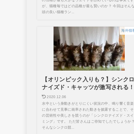
が、猫種毎ではどの品種が最も賢いのか？ 今回はそん
頭の良い猫種ラン...
海外猫
【オリンピック入りも？】シンク
ナイズド・キャッツが激写される
2020.12.06
水中という身動きがとりにくい状況の中、鳴り響く音楽
に合わせて見事に統率された動きを披露することで、そ
の芸術性や美しさを競うのが「シンクロナイズド・スイ
ミング」です。 ただ皆さんはご存知でしたでしょうか
そんなシンクロ競...