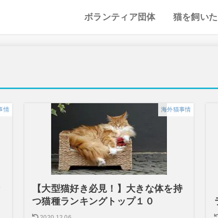
ボランティア団体
猫を飼いた
譲渡会・里親会
猫カフェ
特集記事
動物愛護・ボランティア
地域別まとめ
猫の迎え方
猫を飼うと
心がまえ
飼う前の確
猫の里親
色々な猫種
事情
海外猫事情
な
【大型猫好き必見！】大きな体を持
つ猫種ランキングトップ１０
2020.12.06