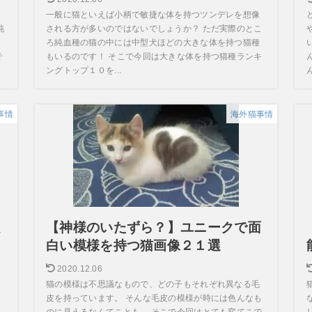
一般に猫といえば小柄で敏捷な体を持つツンデレを想像
純
される方が多いのではないでしょうか？ ただ実際のとこ
ろ純血種の猫の中には中型犬ほどの大きな体を持つ猫種
で
もいるのです！ そこで今回は大きな体を持つ猫種ランキ
ングトップ１０を...
事情
海外猫事情
良
【神様のいたずら？】ユニークで面
白い模様を持つ猫画像２１選
2020.12.06
猫の模様は不思議なもので、どの子もそれぞれ異なる毛
々
皮を持っています。 そんな毛皮の模様が時には色んなも
のに見えるなんてことも。 そこで今回はとても変てこで