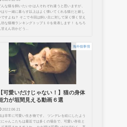
どんな猫を飼いたいかは人それぞれ違うと思いますが、
やはり一緒に暮らす以上はよく懐いてくれる猫だと嬉し
いですよね？ そこで今回は飼い主に対して深く懐く甘え
ん坊な猫種ランキングトップ１０を発表します！ もちろ
ん甘えん坊かどう...
海外猫事情
【可愛いだけじゃない！】猫の身体
能力が垣間見える動画６選
2022.06.21
猫は非常に可愛い生き物です。 ツンデレを絵にしたよう
なにゃんこたちは最近では多くの場合で、可愛い存在と
して表現されますよね。 ただ猫は可愛いだけでなく、高