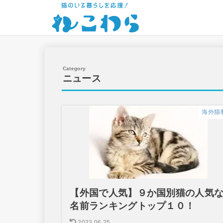
ニュース
海外猫
【外国で人気】９か国別猫の人気
名前ランキングトップ１０！
2022.06.25