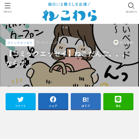
MENU
SEARCH
2021.06.25
せぐまめ
コミックエッセイ
【コミックエッセイ】ねこだんご。。。
ならず！
ツイート
シェア
はてブ
送る