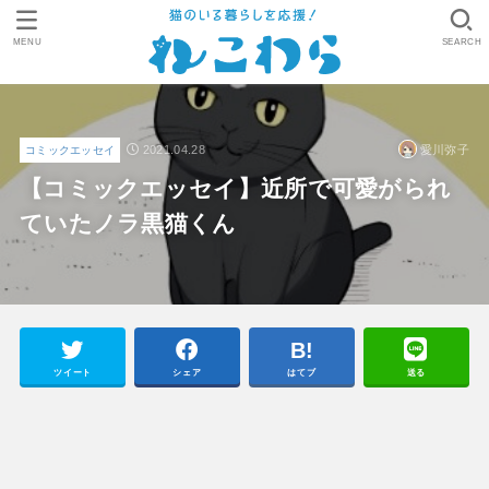
MENU
SEARCH
2021.04.28
愛川弥子
コミックエッセイ
【コミックエッセイ】近所で可愛がられ
ていたノラ黒猫くん
ツイート
シェア
はてブ
送る