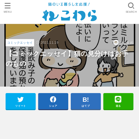
MENU
SEARCH
2021.11.19
せぐまめ
コミックエッセイ
【コミックエッセイ】猫の見分けはお手
のもの
ツイート
シェア
はてブ
送る