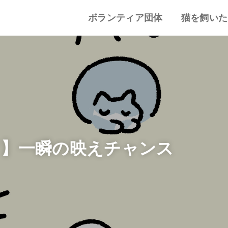
ボランティア団体
猫を飼いた
譲渡会・里親会
猫カフェ
特集記事
動物愛護・ボランティア
地域別まとめ
猫の迎え方
猫を飼うと
心がまえ
飼う前の確
猫の里親
色々な猫種
イ】一瞬の映えチャンス