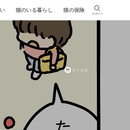
い
猫のいる暮らし
猫の保険
SEARCH
は
認
ランキング
猫のしつけ
猫とのスキンシップ
猫の食事・栄養管理
猫の気持ち
病気予防・医学
おすすめ猫用品・グッズ
猫の習性
ペット保険の口コミ・評判
失敗しないペット保険
せぐまめ