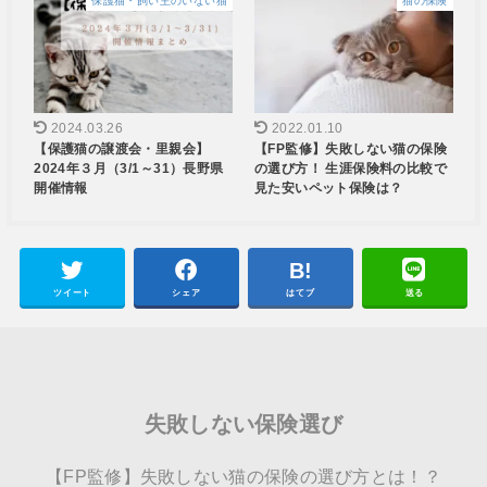
保護猫・飼い主のいない猫
猫の保険
2024.03.26
2022.01.10
【保護猫の譲渡会・里親会】
【FP監修】失敗しない猫の保険
2024年３月（3/1～31）長野県
の選び方！ 生涯保険料の比較で
開催情報
見た安いペット保険は？
ツイート
シェア
はてブ
送る
失敗しない保険選び
【FP監修】失敗しない猫の保険の選び方とは！？