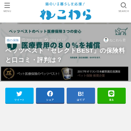
MENU
SEARCH
2018.03.31
2021.04.17
ねこわら君
猫の保険
ペッツベスト「セレクトBEST」の保険料
と口コミ・評判は？
ツイート
シェア
はてブ
送る