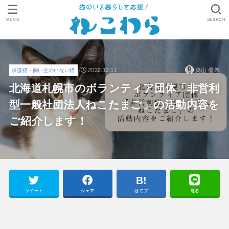
MENU
SEARCH
2022.12.11
築山 優希
保護猫・飼い主のいない猫
北海道札幌市のボランティア団体「非営利
型一般社団法人ねこたまご」の活動内容を
ご紹介します！
ツイート
シェア
はてブ
送る