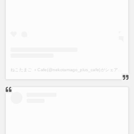
ねこたまご ＋Cafe(@nekotamago_plus_cafe)がシェアした投稿