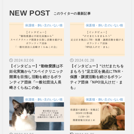
NEW POST
保護猫・飼い主のいない猫
保護猫・飼い主のいない猫
2024.02.06
2024.01.28
【インタビュー】“動物愛護は不
【インタビュー】“けだまたちを
妊化実施から”スペイクリニック
まもろう”足立区を拠点にTNR・
開業を目指し活動を続けるボラ
保護・譲渡活動を続けるボラン
ンティア団体「一般社団法人長
ティア団体「NPO法人けだ・ま
崎さくらねこの会」
も」
保護猫・飼い主のいない猫
保護猫・飼い主のいない猫