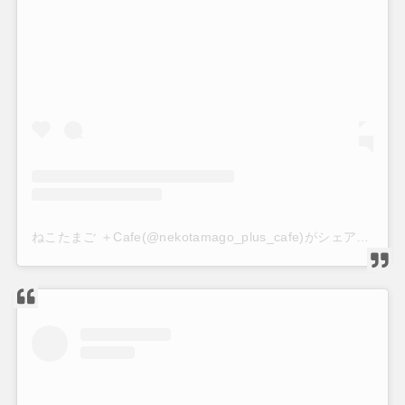
ねこたまご ＋Cafe(@nekotamago_plus_cafe)がシェアした投稿