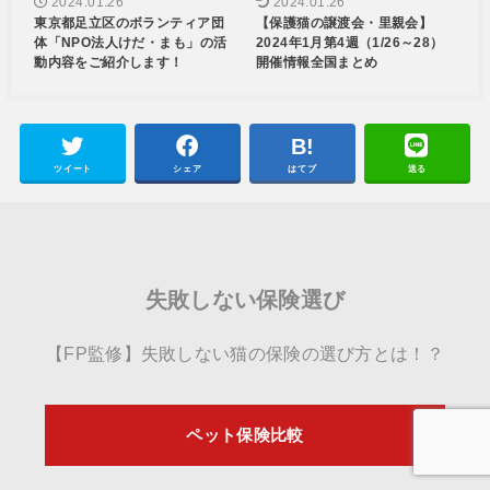
2024.01.26
2024.01.26
東京都足立区のボランティア団
【保護猫の譲渡会・里親会】
体「NPO法人けだ・まも」の活
2024年1月第4週（1/26～28）
動内容をご紹介します！
開催情報全国まとめ
ツイート
シェア
はてブ
送る
失敗しない保険選び
【FP監修】失敗しない猫の保険の選び方とは！？
ペット保険比較