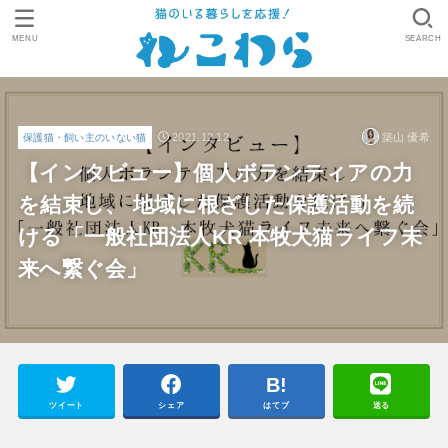
MENU
SEARCH
2021.12.12
築山 優希
保護猫・飼い主のいない猫
【インタビュー】個人ボランティアの力
を結束し、 地域に根ざした保護活動を続
ける「一般社団法人KR 本牧犬猫ライフ未
来へ繋ぐ会」
ツイート
シェア
はてブ
送る