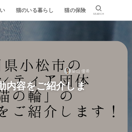
い
猫のいる暮らし
猫の保険
SEARCH
は
認
ランキング
猫のしつけ
猫とのスキンシップ
猫の食事・栄養管理
猫の気持ち
病気予防・医学
おすすめ猫用品・グッズ
猫の習性
ペット保険の口コミ・評判
失敗しないペット保険
築山 優希
動内容をご紹介しま