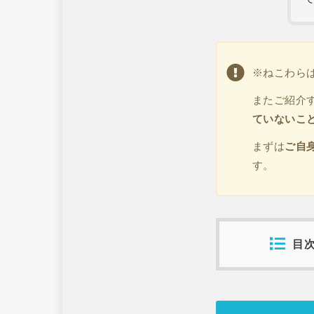
※ねこわら
またご紹介
ていないこ
まずは
ご自
す。
目