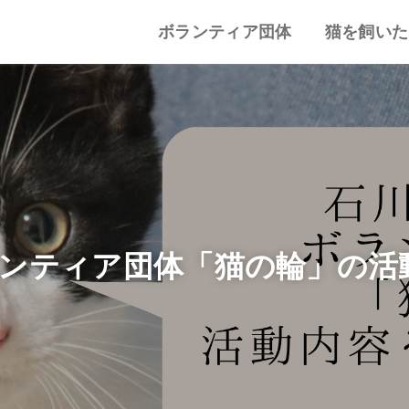
ボランティア団体
猫を飼いた
譲渡会・里親会
猫カフェ
特集記事
動物愛護・ボランティア
地域別まとめ
猫の迎え方
猫を飼うと
心がまえ
飼う前の確
猫の里親
色々な猫種
ンティア団体「猫の輪」の活