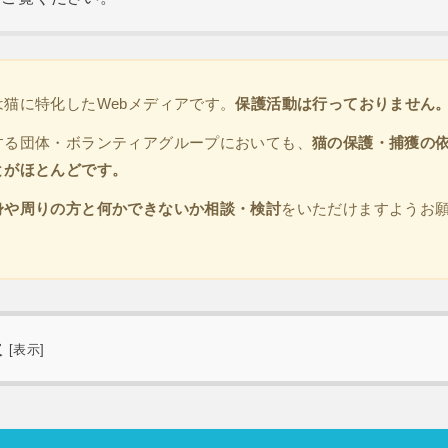
は猫に特化したWebメディアです。
保護活動は行っておりません
する団体・ボランティアグループにおいても、
猫の保護・捕獲の
とがほとんどです。
身や周りの方と何かできないか相談・検討
をいただけますようお
次
[
表示
]