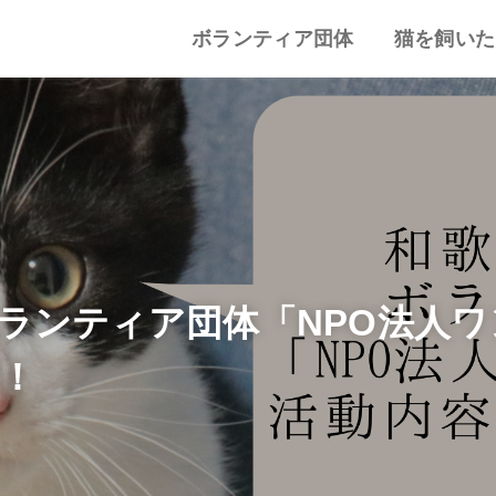
ボランティア団体
猫を飼いた
譲渡会・里親会
猫カフェ
特集記事
動物愛護・ボランティア
地域別まとめ
猫の迎え方
猫を飼うと
心がまえ
飼う前の確
猫の里親
色々な猫種
ランティア団体「NPO法人
！