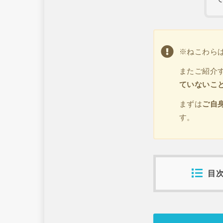
※ねこわら
またご紹介
ていないこ
まずは
ご自
す。
目