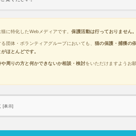
は猫に特化したWebメディアです。
保護活動は行っておりません
する団体・ボランティアグループにおいても、
猫の保護・捕獲の
とがほとんどです。
身や周りの方と何かできないか相談・検討
をいただけますようお
次
[
表示
]