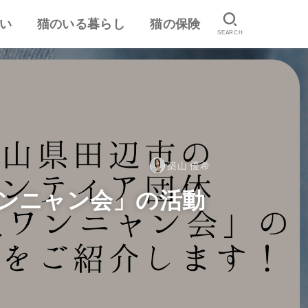
い
猫のいる暮らし
猫の保険
SEARCH
は
認
ランキング
猫のしつけ
猫とのスキンシップ
猫の食事・栄養管理
猫の気持ち
病気予防・医学
おすすめ猫用品・グッズ
猫の習性
ペット保険の口コミ・評判
失敗しないペット保険
築山 優希
ワンニャン会」の活動