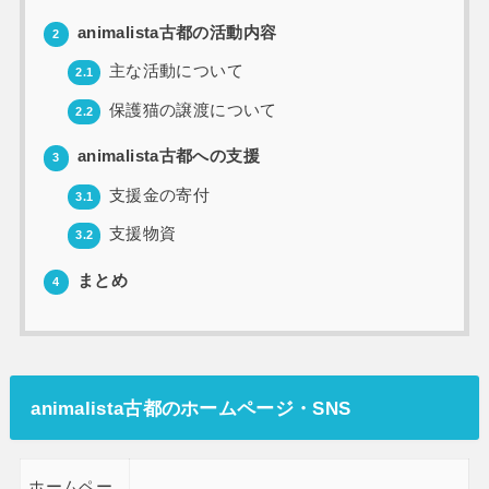
animalista古都の活動内容
2
主な活動について
2.1
保護猫の譲渡について
2.2
animalista古都への支援
3
支援金の寄付
3.1
支援物資
3.2
まとめ
4
animalista古都のホームページ・SNS
ホームペー