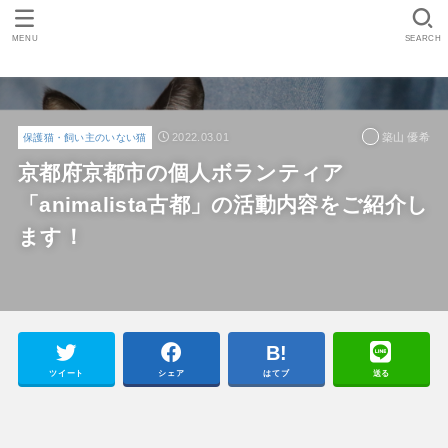
MENU
SEARCH
2022.03.01
築山 優希
保護猫・飼い主のいない猫
京都府京都市の個人ボランティア
「animalista古都」の活動内容をご紹介し
ます！
ツイート
シェア
はてブ
送る