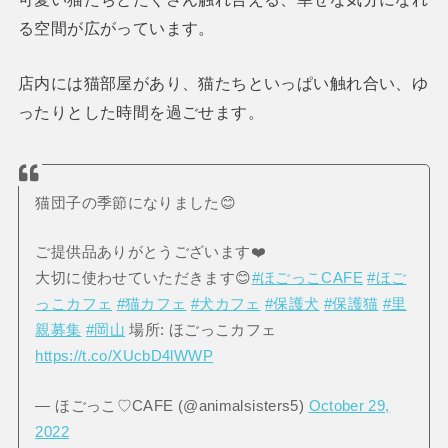
る空間が広がっています。
店内には猫部屋があり、猫たちといっぱい触れ合い、ゆ
ったりとした時間を過ごせます。
猫団子の季節になりました😊
ご提供品ありがとうございます❤️
大切に使わせていただきます😊
#ほごっこCAFE
#ほご
っこカフェ
#猫カフェ
#犬カフェ
#保護犬
#保護猫
#里
親募集
#岡山
場所: ほごっこカフェ
https://t.co/XUcbD4lWWP
— ほごっこ♡CAFE (@animalsisters5)
October 29,
2022