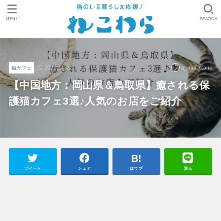
MENU
SEARCH
2022.11.22
a_murakami
猫カフェ
【中国地方：岡山県＆鳥取県】癒される保
護猫カフェ3選♪人気のお店をご紹介
ツイート
シェア
はてブ
送る