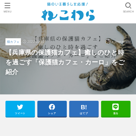
MENU
SEARCH
2022.10.22
a_murakami
猫カフェ
【兵庫県の保護猫カフェ】癒しのひと時
を過ごす「保護猫カフェ・カーロ」をご
紹介
ツイート
シェア
はてブ
送る