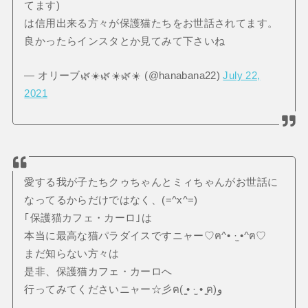
てます)
は信用出来る方々が保護猫たちをお世話されてます。
良かったらインスタとか見てみて下さいね
— オリーブ🌿☀️🌿☀️🌿☀️ (@hanabana22)
July 22,
2021
愛する我が子たちクゥちゃんとミィちゃんがお世話に
なってるからだけではなく、(=^x^=)
｢保護猫カフェ・カーロ｣は
本当に最高な猫パラダイスですニャー♡ฅ^• ·̫ •^ฅ♡
まだ知らない方々は
是非、保護猫カフェ・カーロへ
行ってみてくださいニャー☆彡ฅ( ̳• ·̫ • ̳ฅ)و