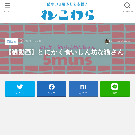
MENU
SEARCH
2021.07.06
a_murakami
猫動画
【猫動画】とにかく食いしん坊な猫さん
ツイート
シェア
はてブ
送る