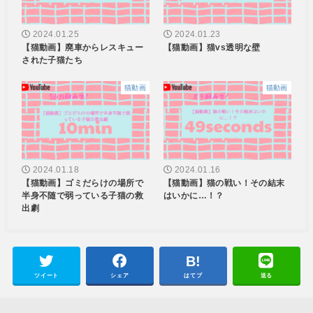
2024.01.25
2024.01.23
【猫動画】廃車からレスキュー
【猫動画】猫vs透明な壁
された子猫たち
猫動画
猫動画
2024.01.18
2024.01.16
【猫動画】ゴミだらけの場所で
【猫動画】猫の戦い！その結末
半身不随で弱っている子猫の救
はいかに…！？
出劇
ツイート
シェア
はてブ
送る