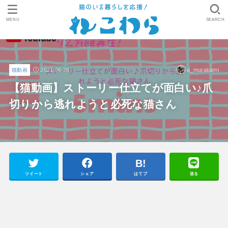
MENU
SEARCH
2021.06.28
a_murakami
猫動画
【猫動画】ストーリー仕立てが面白い♪爪
切りから逃れようと必死な猫さん
ツイート
シェア
はてブ
送る