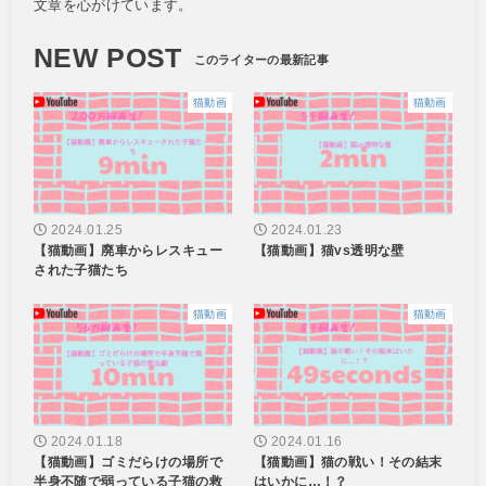
文章を心がけています。
NEW POST
猫動画
猫動画
2024.01.25
2024.01.23
【猫動画】廃車からレスキュー
【猫動画】猫vs透明な壁
された子猫たち
猫動画
猫動画
2024.01.18
2024.01.16
【猫動画】ゴミだらけの場所で
【猫動画】猫の戦い！その結末
半身不随で弱っている子猫の救
はいかに…！？