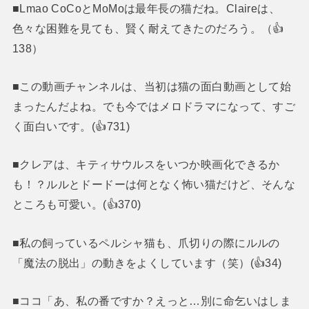
■Lmao CoCoとMoMoは最年長の猫だね。Claireは、
色々な困難を見ても、賢く耐えてきたのだろう。（👍
138）
■この動画チャンネルは、当初は猫の面白動画として始
まったんだよね。でも今ではメロドラマになって、すご
く面白いです。(👍731)
■クレアは、キティサウルスをいつか映画化できるか
も！？ルルとドードーは何となく怖い猫だけど、そんな
ところも可愛い。(👍370)
■私の飼っているペルシャ猫も、爪切りの際にルルの
「魔法の脱出」の動きをよくしています（笑）(👍34)
■ココ「あ、私の番ですか？えっと…別に命乞いはしま