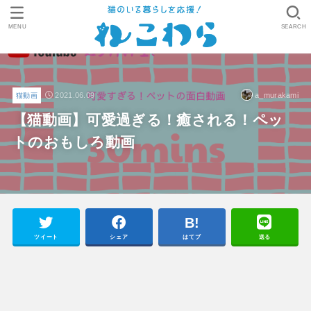
MENU
SEARCH
2021.06.09
a_murakami
猫動画
【猫動画】可愛過ぎる！癒される！ペッ
トのおもしろ動画
ツイート
シェア
はてブ
送る