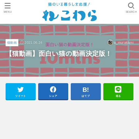
MENU
SEARCH
2021.06.24
a_murakami
猫動画
【猫動画】面白い猫の動画決定版！
ツイート
シェア
はてブ
送る