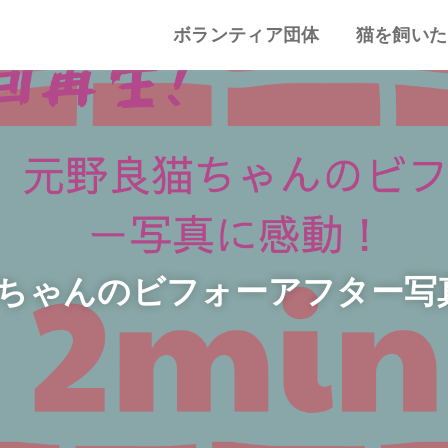
ボランティア団体
猫を飼いた
譲渡会・里親会
猫カフェ
特集記事
動物愛護・ボランティア
地域別まとめ
猫の迎え方
猫を飼うと
心がまえ
飼う前の確
猫の里親
色々な猫種
ちゃんのビフォーアフター写