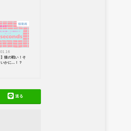
猫動画
.01.16
画】猫の戦い！そ
はいかに…！？
送る