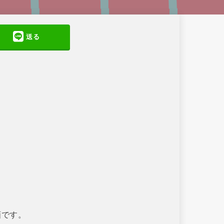
送る
画です。