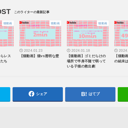
OST
猫動画
猫動画
猫動画
2024.01.23
2024.01.18
2024
からレス
【猫動画】猫vs透明な壁
【猫動画】ゴミだらけの
【猫動
猫たち
場所で半身不随で弱って
の結末
いる子猫の救出劇
シェア
はてブ