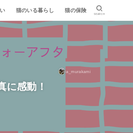
い
猫のいる暮らし
猫の保険
SEARCH
は
認
ランキング
猫のしつけ
猫とのスキンシップ
猫の食事・栄養管理
猫の気持ち
病気予防・医学
おすすめ猫用品・グッズ
猫の習性
ペット保険の口コミ・評判
失敗しないペット保険
a_murakami
真に感動！