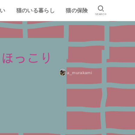
い
猫のいる暮らし
猫の保険
SEARCH
は
認
ランキング
猫のしつけ
猫とのスキンシップ
猫の食事・栄養管理
猫の気持ち
病気予防・医学
おすすめ猫用品・グッズ
猫の習性
ペット保険の口コミ・評判
失敗しないペット保険
a_murakami