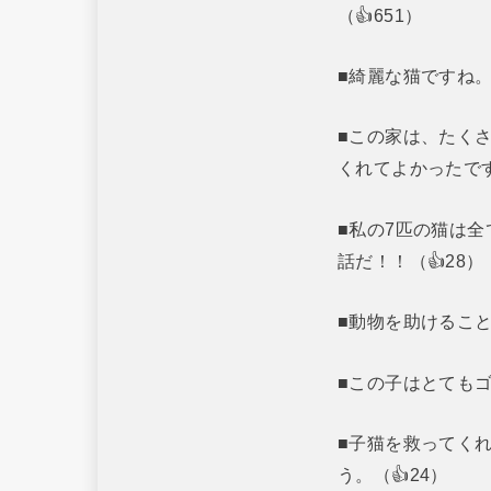
（👍651）
■綺麗な猫ですね。
■この家は、たく
くれてよかったです
■私の7匹の猫は
話だ！！（👍28）
■動物を助けること
■この子はとてもゴ
■子猫を救ってく
う。（👍24）