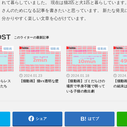
れて暮らしていました。 現在は猫2匹と犬1匹と暮らしています
さんのためになる記事を書きたいと思っています。 新たな発見
分かりやすく楽しい文章を心がけています。
OST
猫動画
猫動画
猫動画
2024.01.23
2024.01.18
2024
からレス
【猫動画】猫vs透明な壁
【猫動画】ゴミだらけの
【猫動
猫たち
場所で半身不随で弱って
の結末
いる子猫の救出劇
シェア
はてブ