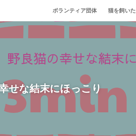
ボランティア団体
猫を飼いた
譲渡会・里親会
猫カフェ
特集記事
動物愛護・ボランティア
地域別まとめ
猫の迎え方
猫を飼うと
心がまえ
飼う前の確
猫の里親
色々な猫種
幸せな結末にほっこり