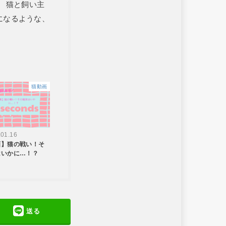
。 猫と飼い主
になるような、
猫動画
.01.16
画】猫の戦い！そ
はいかに…！？
送る