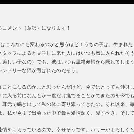
るコメント（意訳）になります！
猫はこんなにも変わるのかと思うほど！うちの子は、生まれた
スタッフによると見学しに来た人にはいつも気に入られたそ
も美しい子なの）でも、彼はいつも里親候補から隠れてしま
レンドリーな猫が選ばれたのだそう。
うことになるのか…と思ったんだけど、今ではとっても仲良
ドに入る前になんとか一度だけ撫でることができたのを今で
、耳元で鳴き出して私の体に寄り添ってきたの。それ以来、
は、私が今まで出会った中で最も愛情深く、愛すべき、そし
愛情をもらっているので、幸せそうです。ハリーがよろしく