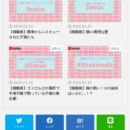
2024.01.25
2024.01.23
【猫動画】廃車からレスキュー
【猫動画】猫vs透明な壁
された子猫たち
猫動画
猫動画
2024.01.18
2024.01.16
【猫動画】ゴミだらけの場所で
【猫動画】猫の戦い！その結末
半身不随で弱っている子猫の救
はいかに…！？
出劇
ツイート
シェア
はてブ
送る