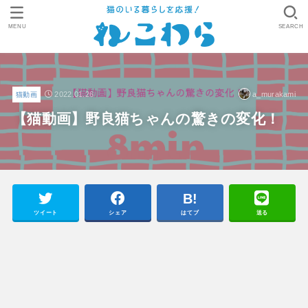
MENU
SEARCH
2022.01.26
a_murakami
猫動画
【猫動画】野良猫ちゃんの驚きの変化！
ツイート
シェア
はてブ
送る