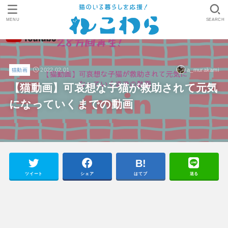
MENU
SEARCH
2022.02.01
a_murakami
猫動画
【猫動画】可哀想な子猫が救助されて元気
になっていくまでの動画
ツイート
シェア
はてブ
送る