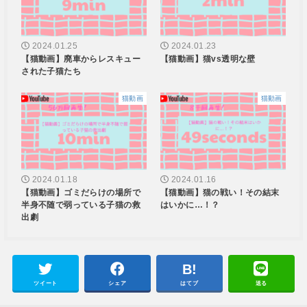
2024.01.25
2024.01.23
【猫動画】廃車からレスキュー
【猫動画】猫vs透明な壁
された子猫たち
猫動画
猫動画
2024.01.18
2024.01.16
【猫動画】ゴミだらけの場所で
【猫動画】猫の戦い！その結末
半身不随で弱っている子猫の救
はいかに…！？
出劇
ツイート
シェア
はてブ
送る