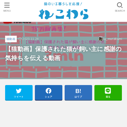
MENU
SEARCH
2023.11.28
a_murakami
猫動画
【猫動画】保護された猫が飼い主に感謝の
気持ちを伝える動画
ツイート
シェア
はてブ
送る