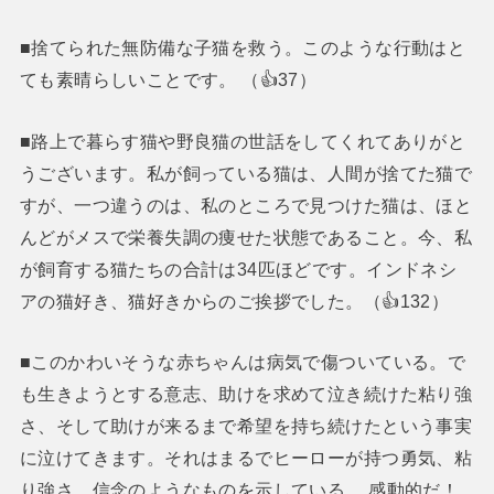
■捨てられた無防備な子猫を救う。このような行動はと
ても素晴らしいことです。 （👍37）
■路上で暮らす猫や野良猫の世話をしてくれてありがと
うございます。私が飼っている猫は、人間が捨てた猫で
すが、一つ違うのは、私のところで見つけた猫は、ほと
んどがメスで栄養失調の痩せた状態であること。今、私
が飼育する猫たちの合計は34匹ほどです。インドネシ
アの猫好き、猫好きからのご挨拶でした。（👍132）
■このかわいそうな赤ちゃんは病気で傷ついている。で
も生きようとする意志、助けを求めて泣き続けた粘り強
さ、そして助けが来るまで希望を持ち続けたという事実
に泣けてきます。それはまるでヒーローが持つ勇気、粘
り強さ、信念のようなものを示している。 感動的だ！