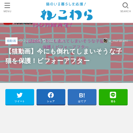
MENU
SEARCH
2022.07.04
2022.07.08
a_murakami
猫動画
【猫動画】今にも倒れてしまいそうな子
猫を保護！ビフォーアフター
ツイート
シェア
はてブ
送る