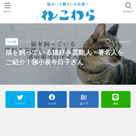
MENU
SEARCH
2021.12.01
2021.12.27
a_murakami
その他
猫を飼っている猫好き芸能人・著名人を
ご紹介！⑭小泉今日子さん
ツイート
シェア
はてブ
送る