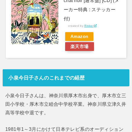
chat noir [通常盤] [CD] (メ
ーカー特典 : ステッカー
付)
created by
Rinker
Amazon
楽天市場
小泉今日子さんのこれまでの経歴
小泉今日子さんは、神奈川県厚木市出身で、厚木市立三
田小学校・厚木市立睦合中学校卒業。神奈川県立津久井
高等学校中退です。
1981年1～3月にかけて日本テレビ系のオーディション