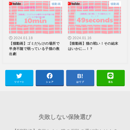
猫動画
猫動画
2024.01.18
2024.01.16
【猫動画】ゴミだらけの場所で
【猫動画】猫の戦い！その結末
半身不随で弱っている子猫の救
はいかに…！？
出劇
ツイート
シェア
はてブ
送る
失敗しない保険選び