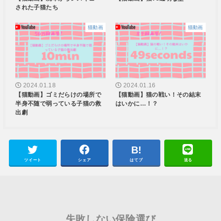
された子猫たち
猫動画
猫動画
2024.01.18
2024.01.16
【猫動画】ゴミだらけの場所で
【猫動画】猫の戦い！その結末
半身不随で弱っている子猫の救
はいかに…！？
出劇
ツイート
シェア
はてブ
送る
失敗しない保険選び