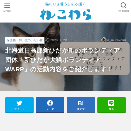
MENU
SEARCH
2023.06.28
a_murakami
保護猫・飼い主のいない猫
北海道日高郡新ひだか町のボランティア
団体「新ひだか犬猫ボランティア
WARP」の活動内容をご紹介します！
ツイート
シェア
はてブ
送る