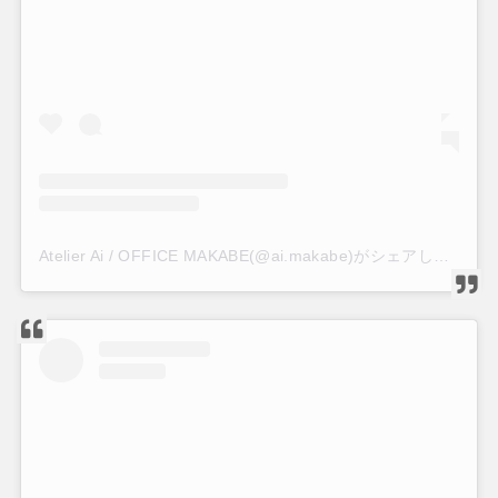
Atelier Ai / OFFICE MAKABE(@ai.makabe)がシェアした投稿