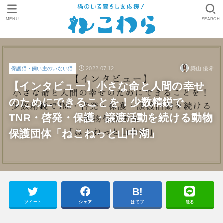
MENU
SEARCH
2022.07.12
築山 優希
保護猫・飼い主のいない猫
【インタビュー】小さな命と人間の幸せ
のためにできることを！少数精鋭で
TNR・啓発・保護・譲渡活動を続ける動物
保護団体「ねこねっと山中湖」
ツイート
シェア
はてブ
送る