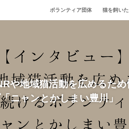
ボランティア団体
猫を飼いた
譲渡会・里親会
猫カフェ
特集記事
動物愛護・ボランティア
地域別まとめ
猫の迎え方
猫を飼うと
心がまえ
飼う前の確
猫の里親
色々な猫種
NRや地域猫活動を広めるた
プ「ニャンとかしまい豊川」