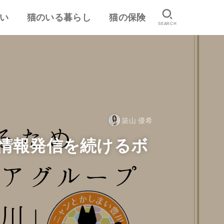
い
猫のいる暮らし
猫の保険
SEARCH
は
認
ランキング
猫のしつけ
猫とのスキンシップ
猫の食事・栄養管理
猫の気持ち
病気予防・医学
おすすめ猫用品・グッズ
猫の習性
ペット保険の口コミ・評判
失敗しないペット保険
築山 優希
め情報発信を続けるボ