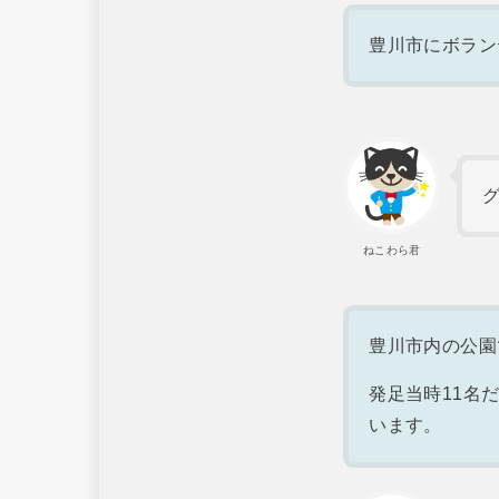
豊川市にボラン
ねこわら君
豊川市内の公園
発足当時11名
います。