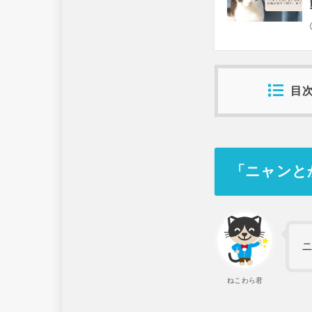
目
「ニャンと
ねこわら君