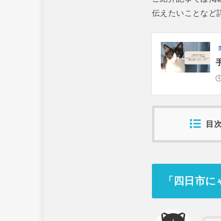
伝えたいことなど
目
「四日市に