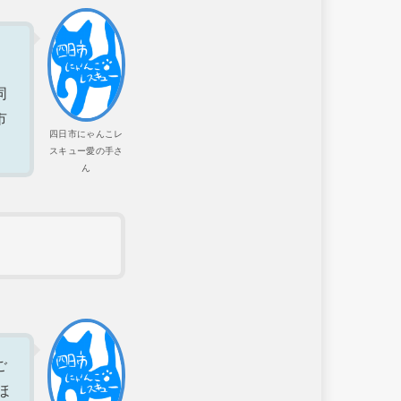
同
市
四日市にゃんこレ
スキュー愛の手さ
ん
ご
ほ