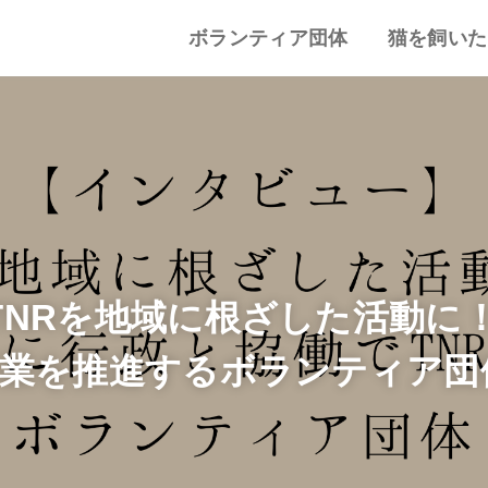
ボランティア団体
猫を飼いた
譲渡会・里親会
猫カフェ
特集記事
動物愛護・ボランティア
地域別まとめ
猫の迎え方
猫を飼うと
心がまえ
飼う前の確
猫の里親
色々な猫種
TNRを地域に根ざした活動に
事業を推進するボランティア
」