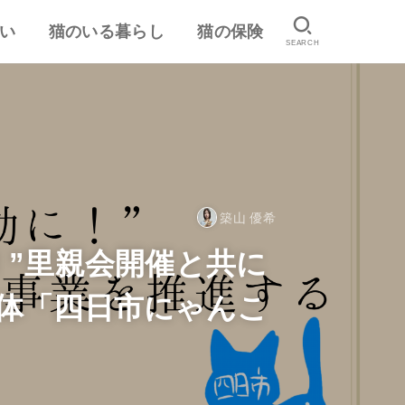
い
猫のいる暮らし
猫の保険
SEARCH
は
認
ランキング
猫のしつけ
猫とのスキンシップ
猫の食事・栄養管理
猫の気持ち
病気予防・医学
おすすめ猫用品・グッズ
猫の習性
ペット保険の口コミ・評判
失敗しないペット保険
築山 優希
！”里親会開催と共に
団体「四日市にゃんこ